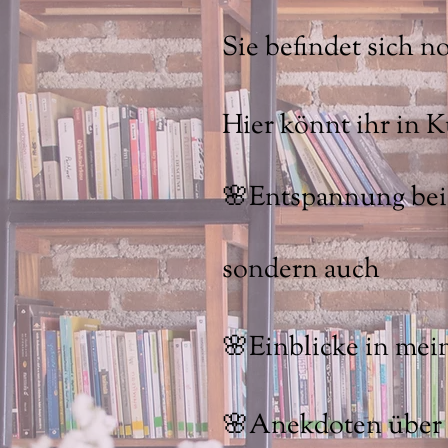
Sie befindet sich 
Hier könnt ihr in 
🌸Entspannung bei
sondern auch
🌸Einblicke in mei
🌸Anekdoten über m