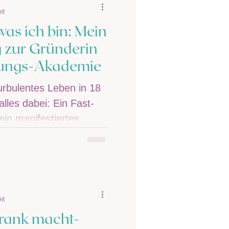
it
was ich bin: Mein
g zur Gründerin
nungs-Akademie
turbulentes Leben in 18
alles dabei: Ein Fast-
in manifestiertes...
it
rank macht-