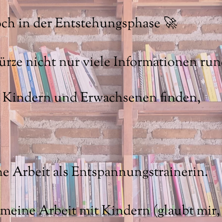
noch in der Entstehungsphase 🚀
Kürze nicht nur viele Informationen r
 Kindern und Erwachsenen finden,
ne Arbeit als Entspannungstrainerin.
eine Arbeit mit Kindern (glaubt mir, d