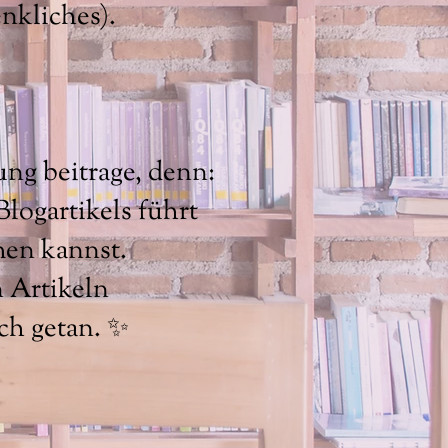
nkliches).
ng beitrage, denn:
logartikels führt
men kannst.
n Artikeln
ch getan. ✨