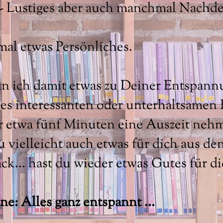
n - Lustiges aber auch manchmal Nachde
al etwas Persönliches.
nn ich damit etwas zu Deiner Entspannu
es interessanten oder unterhaltsamen B
für etwa fünf Minuten eine Auszeit neh
vielleicht auch etwas für dich aus de
k... hast du wieder etwas Gutes für di
ne: Alles ganz entspannt ...