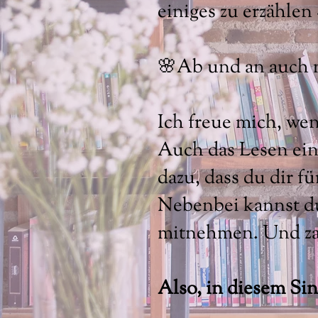
einiges zu erzähle
🌸Ab und an auch m
Ich freue mich, we
Auch das Lesen ein
dazu, dass du dir 
Nebenbei kannst du 
mitnehmen. Und zac
Also, in diesem Sin