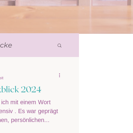
icke
it
kblick 2024
 ich mit einem Wort
ensiv . Es war geprägt
en, persönlichen...